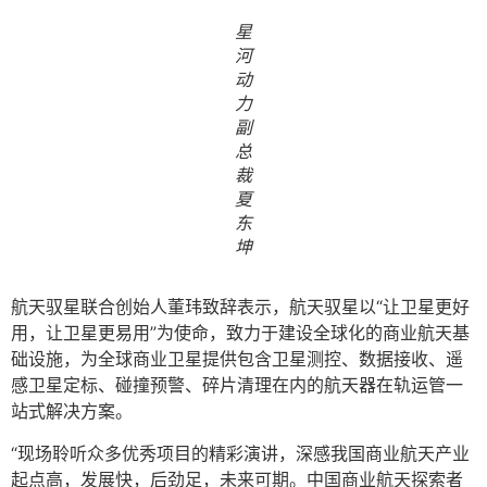
星
河
动
力
副
总
裁
夏
东
坤
航天驭星联合创始人董玮致辞表示，航天驭星以“让卫星更好
用，让卫星更易用”为使命，致力于建设全球化的商业航天基
础设施，为全球商业卫星提供包含卫星测控、数据接收、遥
感卫星定标、碰撞预警、碎片清理在内的航天器在轨运管一
站式解决方案。
“现场聆听众多优秀项目的精彩演讲，深感我国商业航天产业
起点高，发展快，后劲足，未来可期。中国商业航天探索者