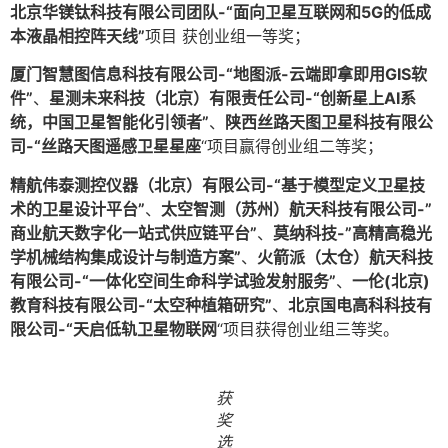
北京华镁钛科技有限公司团队-“面向卫星互联网和5G的低成
本液晶相控阵天线”
项目 获创业组一等奖；
厦门智慧图信息科技有限公司-“地图派-云端即拿即用GIS软
件”
、
星测未来科技（北京）有限责任公司-“创新星上AI系
统，中国卫星智能化引领者”
、
陕西丝路天图卫星科技有限公
司-“丝路天图遥感卫星星座
“项目赢得创业组二等奖；
精航伟泰测控仪器（北京）有限公司-“基于模型定义卫星技
术的卫星设计平台”
、
太空智测（苏州）航天科技有限公司-”
商业航天数字化一站式供应链平台”
、
莫纳科技-”高精高稳光
学机械结构集成设计与制造方案”
、
火箭派（太仓）航天科技
有限公司-“一体化空间生命科学试验发射服务”
、
一伦(北京)
教育科技有限公司-“太空种植箱研究”
、
北京国电高科科技有
限公司-“天启低轨卫星物联网
“项目获得创业组三等奖。
获
奖
选