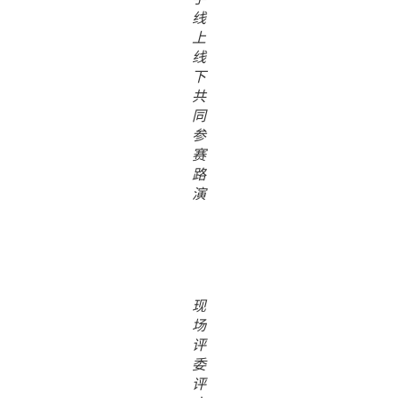
线
上
线
下
共
同
参
赛
路
演
现
场
评
委
评