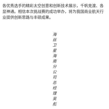
各优秀选手的精彩太空创意和创新技术展示，千帆竞渡、各
显神通。相信本次挑战赛的成功举办，将为我国商业航天行
业提供创新思路与丰硕成果。
海
丝
卫
星
海
南
分
公
司
总
经
理
吴
彪