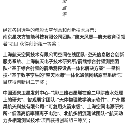
审
点
评
经过各组选手的精彩太空创意和创新技术展示：
南京星次方智能科技有限公司团队
-“
航天风暴—航天教育引领
者
“项目 获得创新组一等奖 ；
上海航天空间技术有限公司空间在线团队-空天信息融合创新
服务系统
、
上海航天电子技术研究所/箭载综合射频测控团
队-“基于综合射频的箭地测控设备一体化解决方案
”
一星科
技-“基于数字孪生的“空天地海”一体化通信网络原型系统
”项
目获得创新组二等奖 ；
中国酒泉卫星发射中心-“铜/三维石墨烯在偏二甲肼废水处理
上的研究
“、
智观寰宇团队-“天体物理教学演示软件”
、
广州冕
巢航天科技有限公司-“可复用火箭末级”
、
上海空间电源研究
所-“低温高倍率锂离子电池
”、
北航多相流测试团队-“航天动
力多相流测试技术
“项目获得创新组三等奖 ；