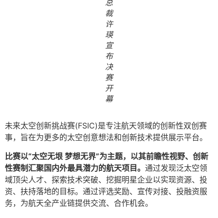
总
裁
许
瑛
宣
布
决
赛
开
幕
未来太空创新挑战赛(FSIC)是专注航天领域的创新性双创赛
事，旨在为更多的太空创意想法和创新技术提供展示平台。
比赛以“太空无垠 梦想无界”为主题，以其前瞻性视野、创新
性赛制汇聚国内外最具潜力的航天项目。
通过发现泛太空领
域顶尖人才、探索技术突破、挖掘明星企业以实现资源、投
资、扶持落地的目标。通过评选奖励、宣传对接、投融资服
务，为航天全产业链提供交流、合作机会。